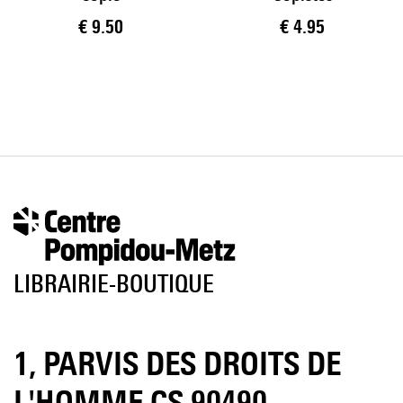
Current price
Current price
€ 9.50
€ 4.95
LIBRAIRIE-BOUTIQUE
1, PARVIS DES DROITS DE
L'HOMME CS 90490