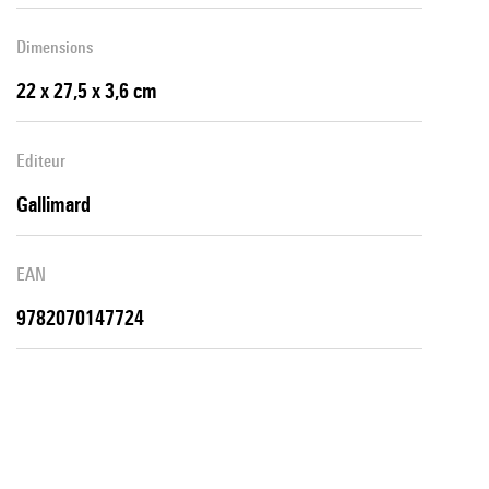
Dimensions
22 x 27,5 x 3,6 cm
Editeur
Gallimard
EAN
9782070147724