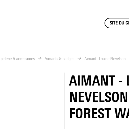
SITE DU 
peterie & accessoires
Aimants & badges
Aimant - Louise Nevelson - 
AIMANT - 
NEVELSON 
FOREST W