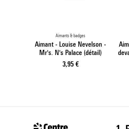
Aimants & badges
Aimant - Louise Nevelson -
Aim
Mr's. N's Palace (détail)
dev
Prix ​​actuel
3,95 €
1,