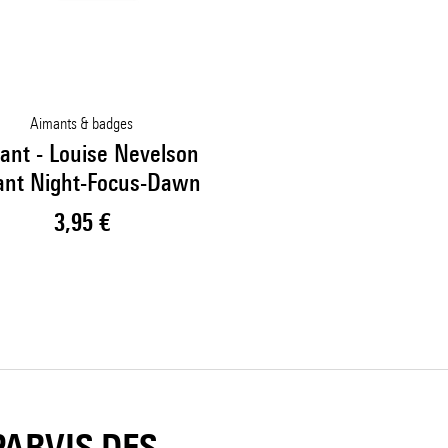
Aimants & badges
ant - Louise Nevelson
ant Night-Focus-Dawn
Prix ​​actuel
3,95 €
 PARVIS DES