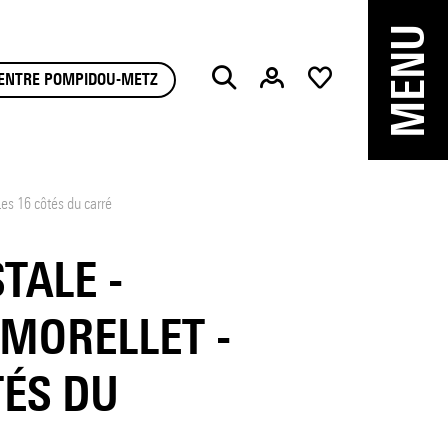
MENU
Chercher
CENTRE POMPIDOU-METZ
Les 16 côtés du carré
TALE -
MORELLET -
TÉS DU