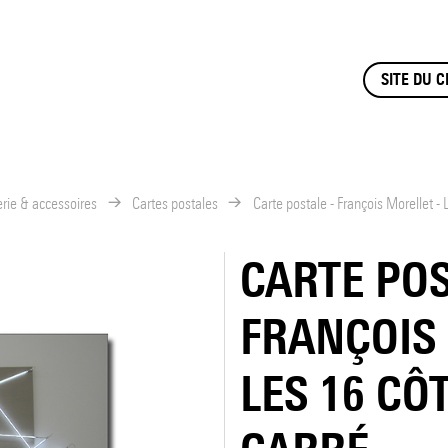
SITE DU 
rie & accessoires
Cartes postales
Carte postale - François Morellet - 
CARTE POS
FRANÇOIS 
LES 16 CÔ