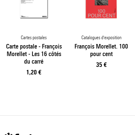
Cartes postales
Catalogues d'exposition
Carte postale - François
François Morellet. 100
Morellet - Les 16 côtés
pour cent
du carré
Prix ​​actuel
35 €
Prix ​​actuel
1,20 €